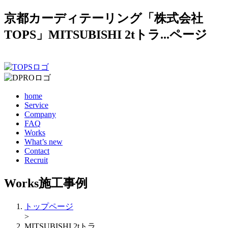
京都カーディテーリング「株式会社
TOPS」MITSUBISHI 2tトラ...ページ
home
Service
Company
FAQ
Works
What’s new
Contact
Recruit
Works
施工事例
トップページ
>
MITSUBISHI 2tトラ...