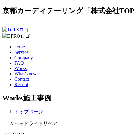
京都カーディテーリング「株式会社TO
home
Service
Company
FAQ
Works
What’s new
Contact
Recruit
Works
施工事例
トップページ
>
ヘッドライトリペア